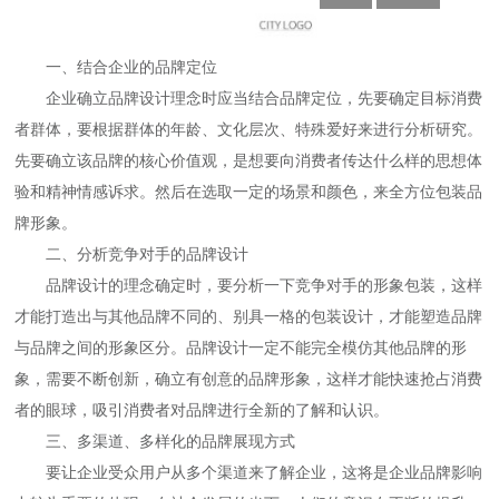
一、结合企业的品牌定位
企业确立品牌设计理念时应当结合品牌定位，先要确定目标消费
者群体，要根据群体的年龄、文化层次、特殊爱好来进行分析研究。
先要确立该品牌的核心价值观，是想要向消费者传达什么样的思想体
验和精神情感诉求。然后在选取一定的场景和颜色，来全方位包装品
牌形象。
二、分析竞争对手的品牌设计
品牌设计的理念确定时，要分析一下竞争对手的形象包装，这样
才能打造出与其他品牌不同的、别具一格的包装设计，才能塑造品牌
与品牌之间的形象区分。品牌设计一定不能完全模仿其他品牌的形
象，需要不断创新，确立有创意的品牌形象，这样才能快速抢占消费
者的眼球，吸引消费者对品牌进行全新的了解和认识。
三、多渠道、多样化的品牌展现方式
要让企业受众用户从多个渠道来了解企业，这将是企业品牌影响