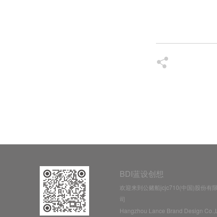
BDI蓝设创想
欢迎来到公赌船jcjc710(中国)股份有
司
Hangzhou Lance Brand Design Co.,L