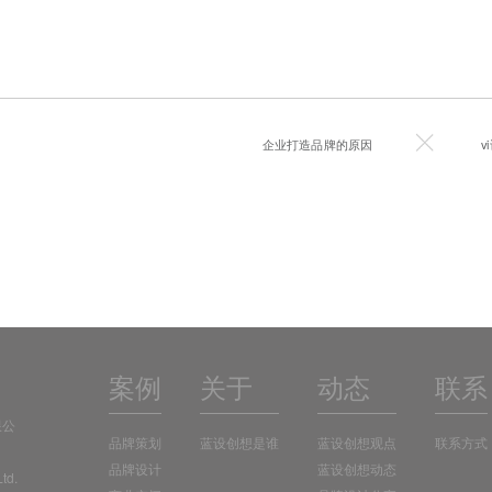
企业打造品牌的原因
v
案例
关于
动态
联系
限公
品牌策划
蓝设创想是谁
蓝设创想观点
联系方式
品牌设计
蓝设创想动态
td.