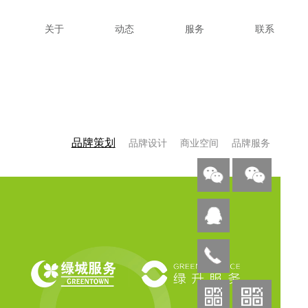
关于
动态
服务
联系
品牌设计
商业空间
品牌服务
品牌策划